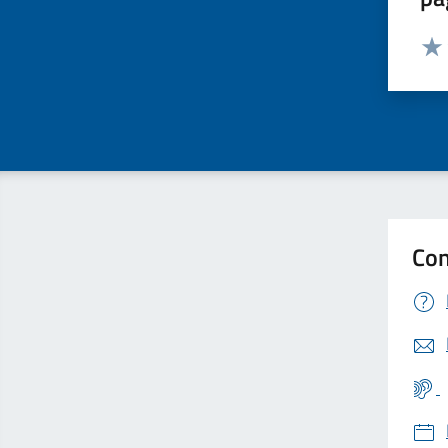
Valut
Valu
Con