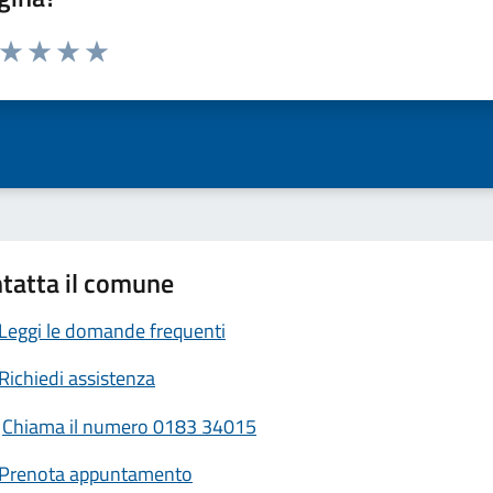
a da 1 a 5 stelle la pagina
ta 1 stelle su 5
Valuta 2 stelle su 5
Valuta 3 stelle su 5
Valuta 4 stelle su 5
Valuta 5 stelle su 5
tatta il comune
Leggi le domande frequenti
Richiedi assistenza
Chiama il numero 0183 34015
Prenota appuntamento