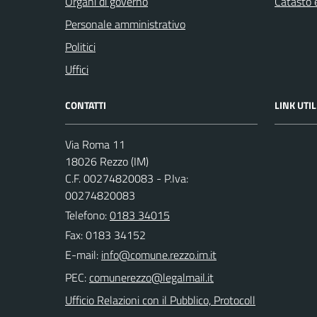
Organi di governo
Catasto e
Personale amministrativo
Politici
Uffici
CONTATTI
LINK UTIL
Via Roma 11
18026 Rezzo (IM)
C.F. 00274820083 - P.Iva:
00274820083
Telefono:
0183 34015
Fax: 0183 34152
E-mail:
PEC:
Ufficio Relazioni con il Pubblico, Protocoll