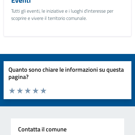
Eventi
Tutti gli eventi, le iniziative e i luoghi d'interesse per
scoprire e vivere il territorio comunale.
Quanto sono chiare le informazioni su questa
pagina?
Valuta da 1 a 5 stelle la pagina
Valuta 1 stelle su 5
Valuta 2 stelle su 5
Valuta 3 stelle su 5
Valuta 4 stelle su 5
Valuta 5 stelle su 5
Contatta il comune