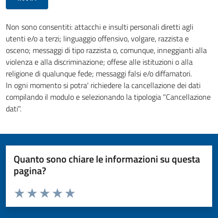
Non sono consentiti: attacchi e insulti personali diretti agli
utenti e/o a terzi; linguaggio offensivo, volgare, razzista e
osceno; messaggi di tipo razzista o, comunque, inneggianti alla
violenza e alla discriminazione; offese alle istituzioni o alla
religione di qualunque fede; messaggi falsi e/o diffamatori.
In ogni momento si potra' richiedere la cancellazione dei dati
compilando il modulo e selezionando la tipologia "Cancellazione
dati".
Quanto sono chiare le informazioni su questa
pagina?
Valuta da 1 a 5 stelle la pagina
Valuta 1 stelle su 5
Valuta 2 stelle su 5
Valuta 3 stelle su 5
Valuta 4 stelle su 5
Valuta 5 stelle su 5