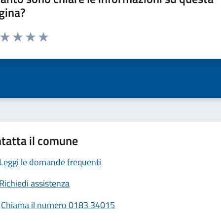
gina?
a da 1 a 5 stelle la pagina
ta 1 stelle su 5
Valuta 2 stelle su 5
Valuta 3 stelle su 5
Valuta 4 stelle su 5
Valuta 5 stelle su 5
tatta il comune
Leggi le domande frequenti
Richiedi assistenza
Chiama il numero 0183 34015