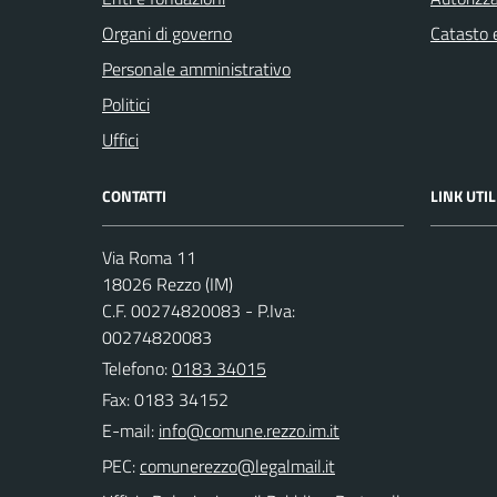
Organi di governo
Catasto e
Personale amministrativo
Politici
Uffici
CONTATTI
LINK UTIL
Via Roma 11
18026 Rezzo (IM)
C.F. 00274820083 - P.Iva:
00274820083
Telefono:
0183 34015
Fax: 0183 34152
E-mail:
PEC: