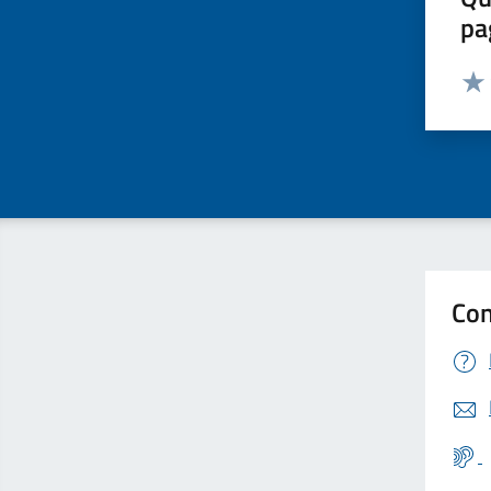
pa
Valut
Valu
Con