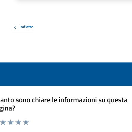
Indietro
anto sono chiare le informazioni su questa
gina?
a da 1 a 5 stelle la pagina
ta 1 stelle su 5
Valuta 2 stelle su 5
Valuta 3 stelle su 5
Valuta 4 stelle su 5
Valuta 5 stelle su 5