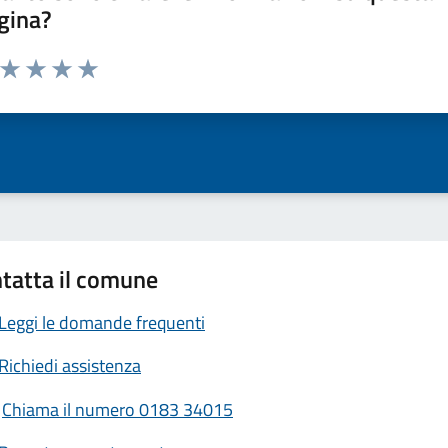
gina?
a da 1 a 5 stelle la pagina
ta 1 stelle su 5
Valuta 2 stelle su 5
Valuta 3 stelle su 5
Valuta 4 stelle su 5
Valuta 5 stelle su 5
tatta il comune
Leggi le domande frequenti
Richiedi assistenza
Chiama il numero 0183 34015