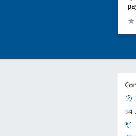
pa
Valut
Valu
Con