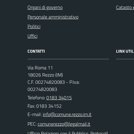
Organi di governo
Catasto e
Personale amministrativo
Politici
Uffici
CONTATTI
LINK UTIL
Via Roma 11
18026 Rezzo (IM)
C.F. 00274820083 - P.Iva:
00274820083
Telefono:
0183 34015
Fax: 0183 34152
E-mail:
PEC:
Ufficio Relazioni con il Pubblico, Protocoll