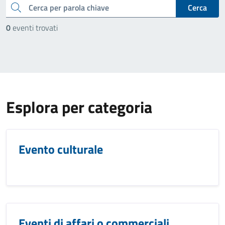
cerca
Cerca
0
eventi trovati
Esplora per categoria
Evento culturale
Eventi di affari o commerciali