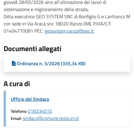
giovedì 28/05/2026 sino all’ultimazione dei lavori di
sistemazione e miglioramento della strada;
Ditta esecutrice GEO SYSTEM SNC di Bonfiglio G e Lanfranco M
con sede in Via Aracà snc 18020 Ranzo (IM), P.IVA/C.F.
01404770081 PEC:
geosystem.ranzo@pec.it;
Documenti allegati
Ordinanza n. 3/2026 (335,34 KB)
A cura di
Ufficio del Sindaco
018334015
Telefono:
sindaco@comune.rezzo.im.it
Email: