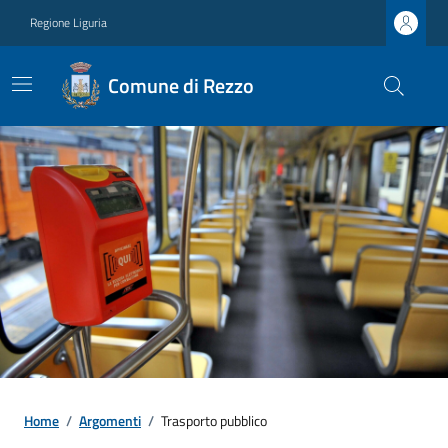
Regione Liguria
Comune di Rezzo
Home
/
Argomenti
/
Trasporto pubblico