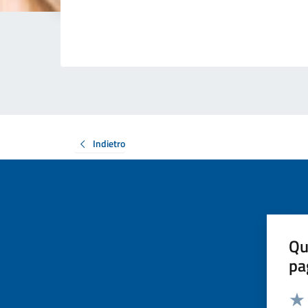
Indietro
Qu
pa
Valut