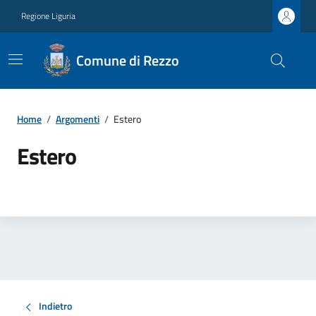
Regione Liguria
Comune di Rezzo
Home
/
Argomenti
/
Estero
Estero
Indietro