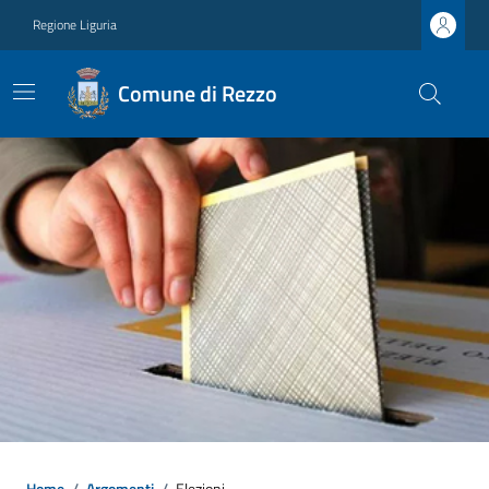
Regione Liguria
Comune di Rezzo
Home
/
Argomenti
/
Elezioni